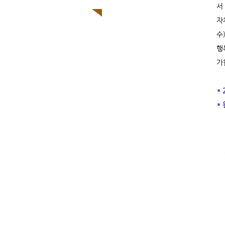
서
자
수
행
가
*
*