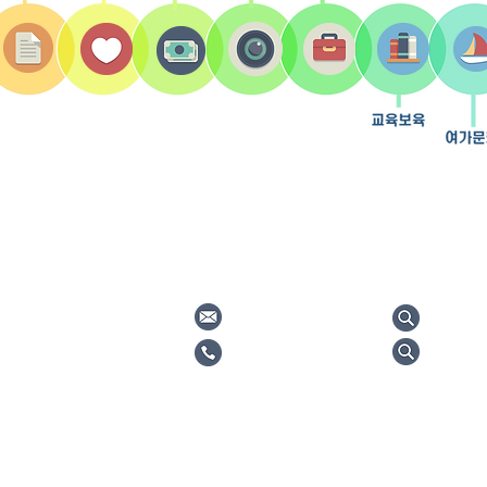
oul National University
gspacsr@snu.ac.kr
서울대학
정대학원 57동 304호
(02) 880-5661
한국정책
T RESERVED