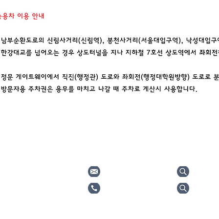
ul National University
gspacsr@snu.ac.kr
서울대학
정대학원 57동 304호
 RESERVED
(02) 880-5661
한국정책