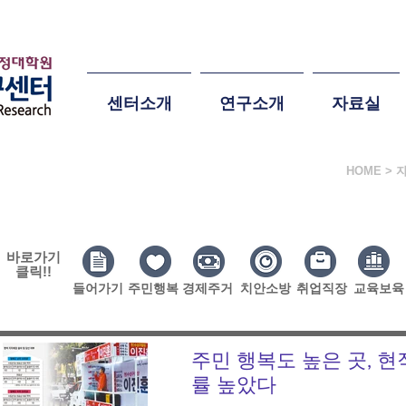
센터소개
연구소개
자료실
HOME > 
획보도-마치며
바로가기
클릭!!
들어가기
주민행복
경제주거
치안소방
취업직장
교육보육
주민 행복도 높은 곳, 현
률 높았다