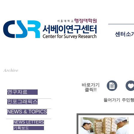
센터소
기획보도-복지이웃
Archive
자료실
바로가기
클릭!!
연구자료
들어가기
주민
인포그래픽스
NEWS & TOPICS
NEWS LETTERS
기획보도