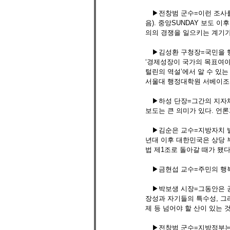
　▶전창범 군수=이런 조사를
음). 중앙SUNDAY 보도 
의의 경쟁을 일으키는 계기가
　▶김성환 구청장=국민을 행
‘경제성장이 국가의 목표여야
털린의 역설’에서 알 수 있는
서울대 행정대학원 서베이조사
　▶하성 단장=그간의 지자체
보도는 큰 의미가 있다. 언
　▶김순은 교수=지방자치 발
년대 이후 대한민국은 상당 
법 제1조로 돌아갈 때가 됐다
　▶금현섭 교수=주민의 행복
　▶박보생 시장=그동안은 공
장성과 자기들의 특수성, 그
제 등 넘어야 할 산이 있는 
　▶전창범 군수=지방정부는 