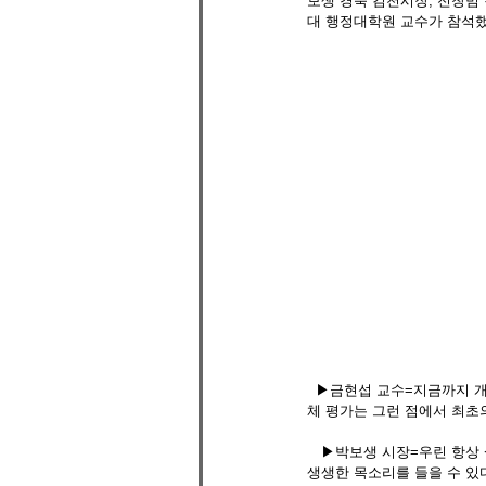
보생 경북 김천시장, 전창범
대 행정대학원 교수가 참석했
  ▶금현섭 교수=지금까지 개별 지자체의 자치역량을 주민의 체감도 평가를 통해 정량화한 경우는 없었다. 중앙SUNDAY의 지자
체 평가는 그런 점에서 최초의
　▶박보생 시장=우린 항상 
생생한 목소리를 들을 수 있다