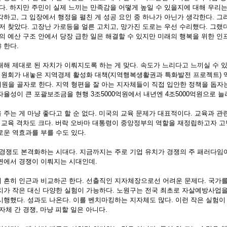
없다. 하지만 주민이 실제 느끼는 만족감을 어떻게 높일 수 있을지에 대해 우리
하고, 그 입장에서 행정을 펼친 게 성공 요인 중 하나가 아닌가 생각한다. 그
먼저 찾았다. 고장난 가로등을 얼른 고치고, 망가진 도로는 우선 수리했다. 그
의 예산 구조 안에서 당장 급한 일은 해결할 수 있지만 미래의 행복을 위한 인
한다. 
해 제대로 된 자치가 이뤄지도록 하는 게 맞다. 속도가 느리다고 느끼실 수 
 위원회가 내놓은 지역경제 활성화 대책(지역행복생활권과 특화발전 프로젝트) 
원을 골자로 한다. 지역 형편을 잘 아는 지자체들이 직접 입안한 정책을 돕자는
율성이 큰 포괄보조금을 현행 3조5000억원에서 내년엔 4조5000억원으로 늘려
주는 게 마냥 좋다고 할 순 없다. 미국의 교육 문제가 대표적이다. 교육과 
로 교육 격차도 크다. 버락 오바마 대통령이 중앙정부의 역할을 재정립하고자 고
운 역효과를 부를 수도 있다. 
경쟁도 본격화하는 시대다. 지금까지는 주로 기업 유치가 경쟁의 주 패러다임
면에서 경쟁이 이뤄지는 시대인데. 
 흔히 인근과 비교하곤 한다. 선출직인 지자체장으로선 어려운 문제다. 국가
치가 작은 대신 다양한 실험이 가능하다. 노원구는 전국 최초로 자살예방사업을
시행했다. 성과도 나온다. 이를 벤치마킹하는 지자체도 많다. 이런 작은 실험이
자체 간 경쟁, 마냥 피할 일은 아니다. 