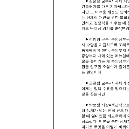
　▶김순은 교수=지자체 사업
건축허가를 다른 지자체보다 
지만 그 어려운 재정도 낭비
는 단체장 개인을 위한 불필요
민하고 경쟁력을 키우는 데 
라도 단체장 임기를 8년(연임
　▶전창범 군수=중앙정부는 
사 수당을 지급하도록 조례로
통제해줘야 한다. 중앙부처 
중앙부처 내에 있는 매뉴얼에
물을 줄이라는 게 중앙정부의
원을 일구면 오염수가 줄어든
는 원인이다. 
　▶금현섭 교수=지자체의 정
에게는 정책 수요를 일으키는 
분을 꼽는다면. 
　▶박보생 시장=객관적으로 
해 45개가 넘는 전국 규모
할 때 얼마만큼 비교우위에 
담스럽다. 언론을 통한 상세한
계기로 무엇을 어떻게 바꿔야