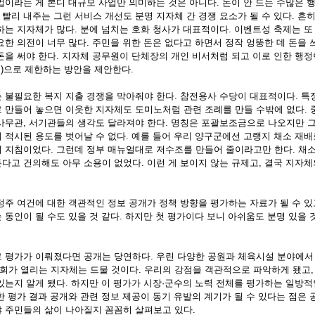
이라는 게 본디 대규모 사업만 의미하는 것은 아니다. 돈이 안 드는 수많은 행
빨리 내주는 그런 서비스 개선도 분명 지자체 간 경쟁 요소가 될 수 있다. 흔
하는 지자체가 많다. 분에 넘치는 호화 청사가 대표적이다. 이벤트성 축제는 또
한 의전이 너무 많다. 주민을 위한 돈은 없다고 하면서 정작 엉뚱한 데 돈을 
돈을 써야 한다. 지자체 공무원이 단체장의 개인 비서처럼 되고 이로 인한 행정
)으로 제한하는 방안을 제안한다. 
불필요한 복지 지출 경쟁을 막아줘야 한다. 참전용사 수당이 대표적이다. 특
 만들어 놓으면 이웃한 지자체도 도미노처럼 관련 조례를 만들 수밖에 없다. 중
사무관, 서기관들의 생각도 달라져야 한다. 명칭은 포괄보조금으로 나오지만 그
 적시된 용도를 벗어날 수 없다. 예를 들어 우리 양구군에선 고랭지 채소 재배
 지침이었다. 그런데 정부 매뉴얼대로 저수조를 만들어 줄이라고만 한다. 채소
다고 건의해도 아무 소용이 없었다. 이런 게 보이지 않는 규제고, 결국 지자
주 여건에 대한 객관적인 정보 공개가 정책 방향을 평가하는 자료가 될 수 있
동인이 될 수도 있을 것 같다. 하지만 첫 평가이다 보니 아쉬움도 분명 있을 
평가가 이뤄졌다면 공개는 당연하다. 우린 다양한 공원과 체육시설 분야에서 
 대회가 열리는 지자체는 드물 것이다. 우리의 강점을 객관적으로 파악하게 됐고,
있는지 알게 됐다. 하지만 이 평가가 시장·군수의 노력 전체를 평가하는 일방적
 평가 결과 공개와 관련 정보 제공이 동기 유발의 계기가 될 수 있다는 점은 
 주민들의 삶이 나아질지 꼼꼼히 살펴보고 있다. 