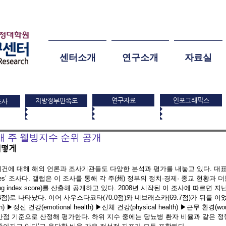
센터소개
연구소개
자료실
연구자료
인포그래픽스
지방정부만족도
조사
0개 주 웰빙지수 순위 공개
어떻게
건에 대해 해외 언론과 조사기관들도 다양한 분석과 평가를 내놓고 있다. 대표
the States’ 조사다. 갤럽은 이 조사를 통해 각 주(州) 정부의 정치·경제· 종교 현황과
ll-Being index score)를 산출해 공개하고 있다. 2008년 시작된 이 조사에 따르
4점)로 나타났다. 이어 사우스다코타(70.0점)와 네브래스카(69.7점)가 뒤를 
n) ▶정신 건강(emotional health) ▶신체 건강(physical health) ▶근무 환경(wor
 만점 기준으로 산정해 평가한다. 하위 지수 중에는 당뇨병 환자 비율과 같은 정