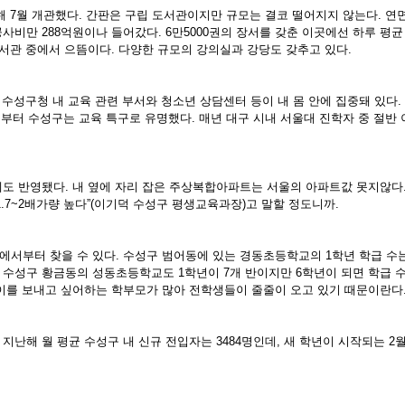
 7월 개관했다. 간판은 구립 도서관이지만 규모는 결코 떨어지지 않는다. 연면적 
 공사비만 288억원이나 들어갔다. 6만5000권의 장서를 갖춘 이곳에선 하루 평균 
도서관 중에서 으뜸이다. 다양한 규모의 강의실과 강당도 갖추고 있다.
 수성구청 내 교육 관련 부서와 청소년 상담센터 등이 내 몸 안에 집중돼 있다.
전부터 수성구는 교육 특구로 유명했다. 매년 대구 시내 서울대 진학자 중 절반
도 반영됐다. 내 옆에 자리 잡은 주상복합아파트는 서울의 아파트값 못지않다. 
.7~2배가량 높다”(이기덕 수성구 평생교육과장)고 말할 정도니까.
서부터 찾을 수 있다. 수성구 범어동에 있는 경동초등학교의 1학년 학급 수는 
. 수성구 황금동의 성동초등학교도 1학년이 7개 반이지만 6학년이 되면 학급 수
이를 보내고 싶어하는 학부모가 많아 전학생들이 줄줄이 오고 있기 때문이란다
난해 월 평균 수성구 내 신규 전입자는 3484명인데, 새 학년이 시작되는 2월