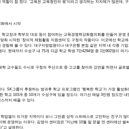
역할이 참 컸다. ‘교육은 교육청만의 몫’이라고 생각하는 지자체가 많은데, 구
성화에서 시작
부터 학교장과 학부모 대표 등이 참여하는 교육경쟁력강화협의회를 만들어 운영 
 맞춰 시작된 ‘창의적 체험활동 지원센터’도 구청의 작품이다. 이곳에선 학교
 경험해 볼 수 있다. 대구지방법원이나 대구은행 본점 같은 지역 내 각종 기업
다. 현재까지 수성구 내 75개 각급 학교 학생 7만4294명 중 1만902명이 여
대학 교수들도 수시로 구청의 주선으로 중·고교를 찾아와 강연을 하면서 글로
다. SK그룹이 후원하는 방과후 학교 프로그램인 ‘행복한 학교’가 가장 활성화
한 학교 103개 중 10개가 수성구에 있을 정도다. 여기선 매달 3만원 정도만 
스까지 배울 수 있다.
낙 학업열이 뜨거운 지역이다 보니 그만큼 성적 스트레스로 고민하는 친구가 많다
 운영하는 이유다. 김영아 센터장은 “지난해 10월 말 문을 연 센터에선 벌써
다”고 설명한다.