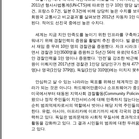
2011년 형사사법통계(UN-CTS)에 따르면 인구 10만 명당 살인
건, 프랑스 0.7건, 일본 0.3건에 비해 상당히 높은 수치를 
회원국 교통사고 비교결과’를 살펴보면 2012년 자동차 1만 대
된다. 적어도 선진국 중에선 높은 수치다. 
　세계는 지금 치안 만족도를 높이기 위한 인프라를 구축하고
워내기 위해 경찰인력의 증원을 활발히 추진 중이다. 빌 클
서 재임 중 무려 10만 명의 경찰관을 증원했다. 자크 시라
면서 경찰관 1만3500명을 증원하고 5년간 56억 유로(약 6조
안 경찰인력을 1만 명이나 증원했다. ‘안전’을 강조한 박근
원이 이뤄지면 2017년엔 경찰관 1인당 담당인구가 현재 47
명)나 영국(1인당 379명), 독일(1인당 310명)에는 미치지 
　안심하고 살 수 있는 나라라는 목표를 위해선 체계적인 경
라가 되는 것은 아니다. 하드웨어만큼이나 소프트웨어가 중요하
미국에서부터 태동된 지역사회 경찰활동(Community Poli
왔으나 정작 주민들이 치안서비스에 대해 만족하지 않는다는
순히 범죄억제자로서의 역할에서 벗어나 해당 지역 주민들의
한다. 유럽, 아시아, 아프리카에 이르기까지 세계 각국의 
력하고 있다. 독일은 범죄문제와 사회적 무질서에 효과적으로
활동을 강화하고 있다. 그 결과 시민들의 범죄에 대한 두
고 있다. 