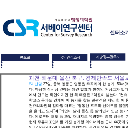
센터소
지방정부만족도
홈으로
국민인식조사
과천·해운대·울산 북구, 경제만족도 서울
#지난달
 27일, 충북 영동군 영동읍 주곡리의 한 농가. 50㎡
다. 아담한 전시장 옆에는 와인 발효가 한창인 저장고가 있다. 
에서 만드는 와인이지만 한 해 매출은 2억원이 넘는다. ‘컨
학코스 등과도 연계해 이 농가를 찾는 관광객은 지난 한 해 동
컨츄리와인의 김마정 대표는 “영동산 포도와 산머루를 블렌
을 올리고 있다”며 “와인이 날개 돋친 듯 팔리면서 인근 농
다. 예로부터 포도 등 과일 재배지로 유명했던 충북 영동이 
현재 주류제조면허를 가진 농가형 와이너리는 군내 44곳에 달
의 12.6%(2012년 기준)를 차지한다. 곶감도 영동 경기