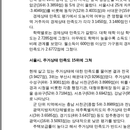
암군(16위·3.3859점) 등 5개 군이 올랐다. 서울시내 25개
·3.4049점)를 비롯해 동작구(12위·3.4031점)와 서대문구(15위·
　경제상태 만족도 평가에서 도농지역 여부는 큰 영향을 미치
역 거주자의 경제상태 만족도가 각각 3.1450점, 3.1480점
다. 
　학력별로는 경제상태 만족도가 갈렸다. 대학 재학 이상 학력
도는 2.7285점에 그쳤다. 아무래도 학력이 높을수록 소득
비례 관계를 보였다. 월소득이 600만원 이상인 가구원의 경제
만족도가 2.6772점에 그쳤다. 
서울시, 주거상태 만족도 15위에 그쳐
현재 살고 있는 주거상태에 대한 만족도를 물어본 결과 전국 1
(3.9427점), 3위는 부산시 해운대구(3.9296점)였다. 
수성구(4위· 3.9081점)와 충남 서천군(5위·3.8989점
경과 시청을 비롯한 각종 행정기관, 대형유통매장 등이 골고
울 송파구(52위·3.7184점), 서초구(63위·3.6942점), 강
로 나타났다. 
　군 단위 지역에서는 충남 서천군(종합 5위·3.8989점)과 전남
　광역지방자치단체별로는 제주특별자치도의 주거상태 만족도(3.
시(3위·3.6585점), 경기도(4위·3.6437점) 등도 정주환경
광역시(16위·3.5093점)는 상대적으로 낮은 평가를 받았다. 
　주택보급률이 높다고 해서 주거상태 만족도가 반드시 높은 